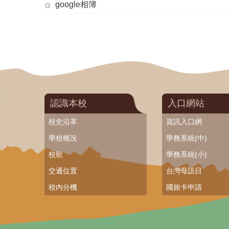
google相簿
:::
認識本校
入口網站
校史沿革
資訊入口網
學校概況
學務系統(中)
校歌
學務系統(小)
交通位置
台灣母語日
校內分機
國旅卡申請