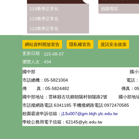
114教學正常化
捐贈專區
113教學正常化
112教學正常化
網站資料開放宣告
隱私權宣告
資訊安全政策
更新日期
115-08-07
瀏覽人次
434
國小
國中部
05-5821004
電話：0
市話總機：
05-5824482
傳真：05-
傳 真：
國中部地址：雲林縣古坑鄉朝陽村朝陽路2號
國小部地
市話撥網路電話:6341185 手機撥網路電話:0972470585
校園霸凌申訴信箱：
j13u007@gm.kkjh.ylc.edu.tw
學校公務用電子信箱：62145@ylc.edu.tw