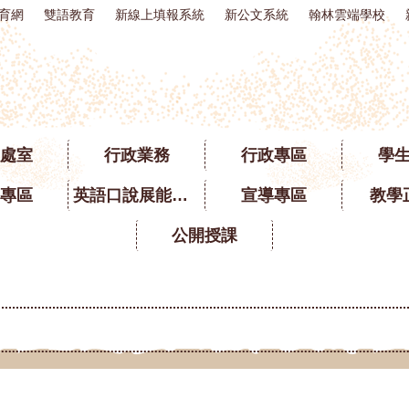
育網
雙語教育
新線上填報系統
新公文系統
翰林雲端學校
處室
行政業務
行政專區
學
專區
英語口說展能專區
宣導專區
教學
公開授課