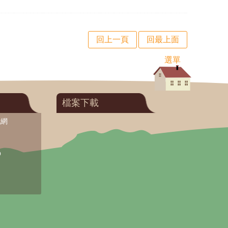
回上一頁
回最上面
選單
檔案下載
訊網
O