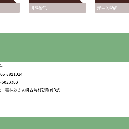
升學資訊
新生入學網
部
5-5821024
5823363
址：雲林縣古坑鄉古坑村朝陽路3號