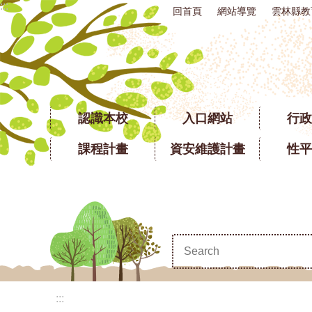
:::
回首頁
網站導覽
雲林縣教
跳到主要內容區塊
認識本校
入口網站
行政
課程計畫
資安維護計畫
性平
:::