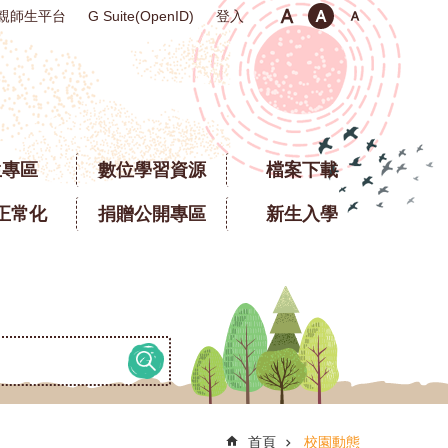
親師生平台
登入
G Suite(OpenID)
生專區
數位學習資源
檔案下載
正常化
捐贈公開專區
新生入學
首頁
校園動態