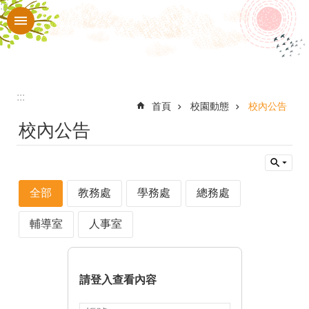
:::
跳到主要內容區塊
進
階
搜
尋
:::
認
首頁
校園動態
校內公告
校內公告
識
本
校
全部
教務處
學務處
總務處
入
口
輔導室
人事室
網
站
請登入查看內容
行