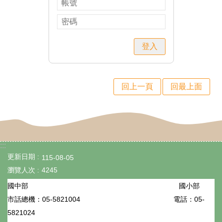
政
處
室
登入
行
政
回上一頁
回最上面
業
務
行
政
:::
更新日期
115-08-05
專
瀏覽人次
4245
區
國小部
國中部
學
05-5821004
電話：05-
市話總機：
生
5821024