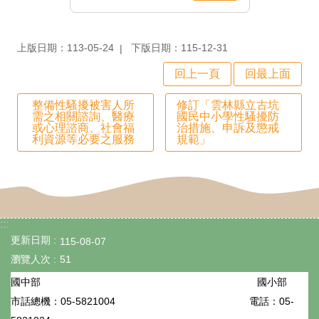
政
處
上版日期：113-05-24
下版日期：115-12-31
室
回上一頁
回最上面
行
政
整備性騷擾被害人所
修訂「雲林縣立古坑
需之相關諮詢、醫療
國民中小學性騷擾防
或心理諮商、社會福
治措施、申訴及懲戒
業
利資源等必要之服務
規範」
務
行
政
:::
專
更新日期
115-08-07
區
瀏覽人次
51
學
國小部
國中部
生
05-5821004
電話：05-
市話總機：