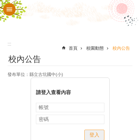
:::
跳到主要內容區塊
進
階
搜
尋
:::
認
首頁
校園動態
校內公告
校內公告
識
本
發布單位：縣立古坑國中(小)
校
入
請登入查看內容
口
網
站
行
登入