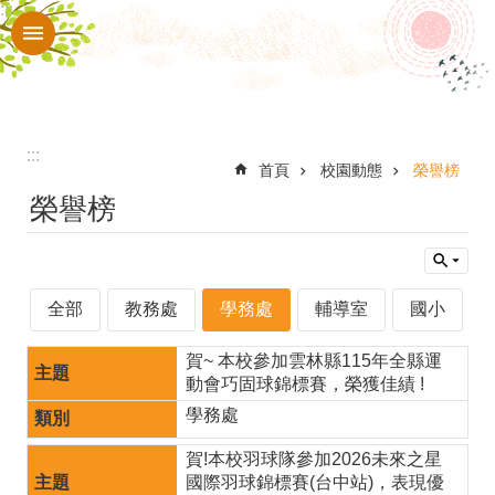
:::
跳到主要內容區塊
進
階
搜
尋
:::
認
首頁
校園動態
榮譽榜
榮譽榜
識
本
校
全部
教務處
學務處
輔導室
國小
入
口
賀~ 本校參加雲林縣115年全縣運
動會巧固球錦標賽，榮獲佳績 !
網
學務處
站
賀!本校羽球隊參加2026未來之星
行
國際羽球錦標賽(台中站)，表現優