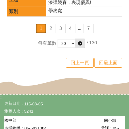
漆彈競賽，表現優異!
正
學務處
常
1
2
3
4
...
7
化
捐
/
130
每頁筆數
贈
公
回上一頁
回最上面
開
專
區
:::
新
更新日期
115-08-05
生
瀏覽人次
5241
入
國小部
國中部
學
05-5821004
電話：05-
市話總機：