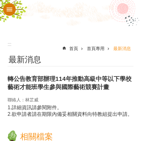
:::
跳到主要內容區塊
進
階
搜
尋
:::
認
首頁
首頁專用
最新消息
最新消息
識
本
轉公告教育部辦理114年推動高級中等以下學校
校
藝術才能班學生參與國際藝術競賽計畫
入
聯絡人：林芷威
口
1.詳細資訊請參閱附件。
網
2.欲申請者請在期限內備妥相關資料向特教組提出申請。
站
行
相關檔案