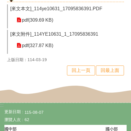
政
[來文本文]_114ye10631_17095836391.PDF
處
pdf(309.69 KB)
室
行
[來文附件]_114YE10631_1_17095836391
政
pdf(327.87 KB)
業
上版日期：114-03-19
務
回上一頁
回最上面
行
政
專
區
:::
更新日期
115-08-07
學
瀏覽人次
62
生
國小部
國中部