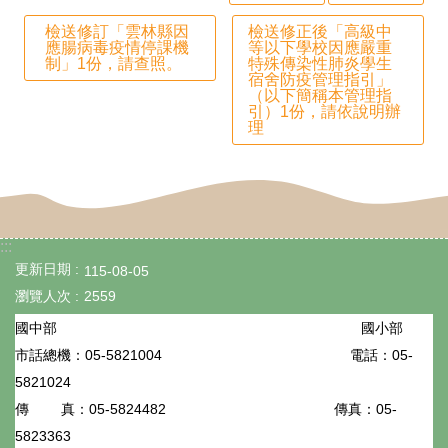
英
檢送修訂「雲林縣因
檢送修正後「高級中
語
應腸病毒疫情停課機
等以下學校因應嚴重
制」1份，請查照。
特殊傳染性肺炎學生
口
宿舍防疫管理指引」
（以下簡稱本管理指
說
引）1份，請依說明辦
理
展
能
專
區
:::
更新日期
115-08-05
宣
瀏覽人次
2559
導
國小部
國中部
專
05-5821004
電話：05-
市話總機：
區
5821024
05-5824482
傳真：05-
傳 真：
教
5823363
學