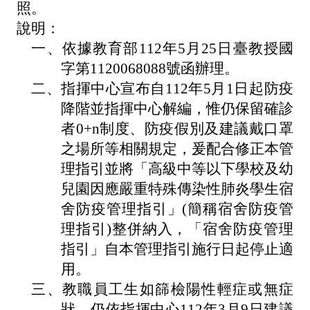
照。
政
說明：
處
一、
依據教育部112年5月25日臺教授國
室
字第1120068088號函辦理。
行
二、
指揮中心宣布自112年5月1日起防疫
政
降階並指揮中心解編，惟仍保留確診
業
者0+n制度、防疫假別及建議戴口罩
之場所等相關規定，爰配合修正本管
務
理指引並將「高級中等以下學校及幼
行
兒園因應嚴重特殊傳染性肺炎學生宿
政
舍防疫管理指引」(簡稱宿舍防疫管
專
理指引)整併納入，「宿舍防疫管理
區
指引」自本管理指引施行日起停止適
用。
學
三、
教職員工生如篩檢陽性輕症或無症
生
狀，仍依指揮中心112年3月9日建議