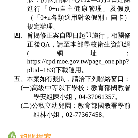
專
進行「0+n自主健康管理」及假別
區
（「0+n各類適用對象假別」圖卡）
數
規定辦理。
位
四、
旨揭修正案自即日起即施行，相關修
正後QA，請至本部學校衛生資訊網
學
(網址：
習
https://cpd.moe.gov.tw/page_one.php?
資
pltid=183)下載運用。
源
五、
本案如有疑問，請洽下列聯絡窗口：
檔
(一)
高級中等以下學校：教育部國教署
學安組陳小姐，04-
37061357。
案
(二)
公私立幼兒園：教育部國教署學前
下
組林小姐，02-
77367458。
載
課
相關檔案