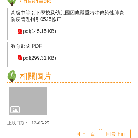
程
計
高級中等以下學校及幼兒園因應嚴重特殊傳染性肺炎
防疫管理指引0525修正
畫
pdf(145.15 KB)
資
安
教育部函.PDF
維
pdf(299.31 KB)
護
相關圖片
計
畫
性
平
專
上版日期：112-05-25
區
回上一頁
回最上面