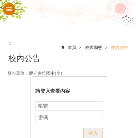
:::
跳到主要內容區塊
進
階
搜
尋
:::
認
首頁
校園動態
校內公告
校內公告
識
本
發布單位：縣立古坑國中(小)
校
入
請登入查看內容
口
網
站
行
登入