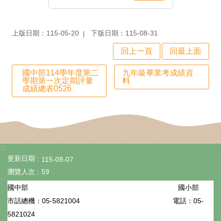
政
處
上版日期：115-05-20
下版日期：115-08-31
室
回上一頁
回最上面
行
政
國中部114學年度第二
九年級畢業考成績資
學期第一次定期評量
料
成績總表0526
業
務
行
政
:::
專
更新日期
115-08-07
瀏覽人次
59
區
國小部
國中部
學
05-5821004
電話：05-
市話總機：
生
5821024