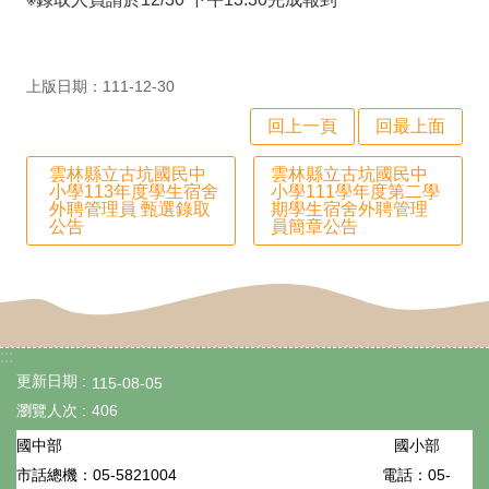
政
處
室
上版日期：111-12-30
行
回上一頁
回最上面
政
雲林縣立古坑國民中
雲林縣立古坑國民中
小學113年度學生宿舍
小學111學年度第二學
業
外聘管理員 甄選錄取
期學生宿舍外聘管理
公告
員簡章公告
務
行
政
專
:::
更新日期
115-08-05
區
瀏覽人次
406
學
國小部
國中部
生
05-5821004
電話：05-
市話總機：