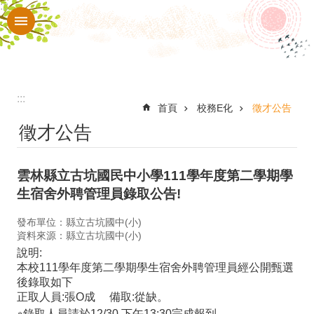
:::
跳到主要內容區塊
進
階
搜
尋
:::
認
首頁
校務E化
徵才公告
徵才公告
識
本
雲林縣立古坑國民中小學111學年度第二學期學
校
生宿舍外聘管理員錄取公告!
入
發布單位：縣立古坑國中(小)
口
資料來源：縣立古坑國中(小)
網
說明:
本校111學年度第二學期學生宿舍外聘管理員經公開甄選
站
後錄取如下
正取人員:張O成 備取:從缺。
行
※錄取人員請於12/30 下午13:30完成報到