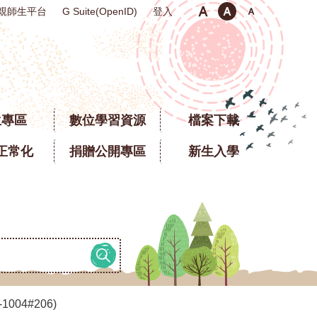
親師生平台
登入
G Suite(OpenID)
生專區
數位學習資源
檔案下載
正常化
捐贈公開專區
新生入學
4#206)