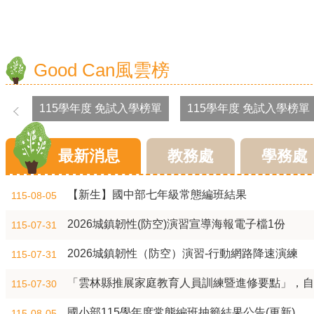
防範腸病毒、新冠肺炎、流感，請勤洗手注意手部衛生
Good Can風雲榜
115學年度 免試入學榜單
115學年度 免試入學榜單
拒絕兒少接觸酒品、檳榔、毒品等危害身心健康物質及
最新消息
教務處
學務處
互傳裸露私密照已觸法，拒絕兒少性剝削，不拍、不持
8月10日14:30至15:00防空演習行網降速演練，請預為
【新生】國中部七年級常態編班結果
115-08-05
職場霸凌申訴不限在職，已調離同仁亦具資格；只要最後
2026城鎮韌性(防空)演習宣導海報電子檔1份
115-07-31
2026城鎮韌性（防空）演習-行動網路降速演練
115-07-31
「雲林縣推展家庭教育人員訓練暨進修要點」，自
115-07-30
國小部115學年度常態編班抽籤結果公告(更新)
115-08-05