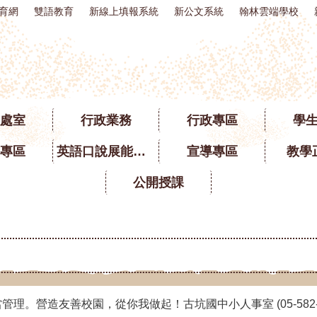
育網
雙語教育
新線上填報系統
新公文系統
翰林雲端學校
處室
行政業務
行政專區
學
專區
英語口說展能專區
宣導專區
教學
公開授課
。營造友善校園，從你我做起！古坑國中小人事室 (05-582-100