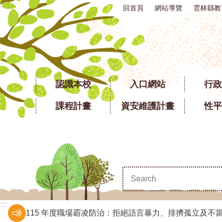
:::
回首頁
網站導覽
雲林縣教
跳到主要內容區塊
認識本校
入口網站
行政
課程計畫
資安維護計畫
性平
:::
115 年度職場霸凌防治：拒絕語言暴力、排擠孤立及不當管理