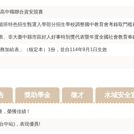
夏季臺灣高中職聯合資安競賽
才能班特色招生甄選入學部分招生學校調整國中教育會考錄取門檻
表、非大臺中縣市區好人好事特別獎代表暨年度全國社會教育奉獻
加給表」（核定本）1份，並自114年9月1日生效
告
獎助學金
徵才
水域安全
，榮獲佳績 !
台中站)，表現優異!