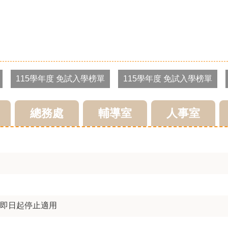
及咳嗽禮節，並落實「生病不上學」保護自己也保護他人。
115學年度 免試入學榜單
115學年度 免試入學榜單
涉足危害身心健康之場所，張麗善縣長需要你我一同守護兒少健
總務處
輔導室
人事室
有、不下載、不分享，保護你和我
因應，詳洽NCC官網
事件未逾期，機關必逐一調查。守護權益，勇敢說出來！ 。
即日起停止適用