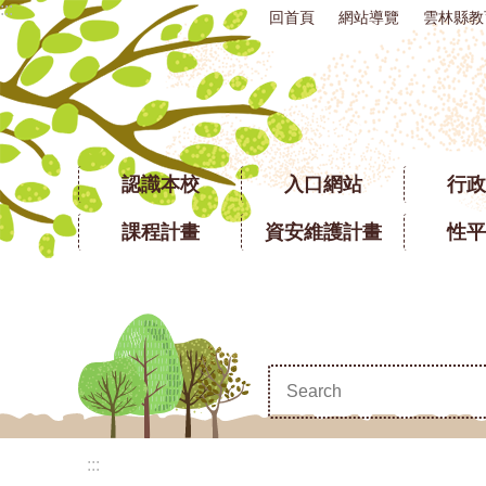
:::
回首頁
網站導覽
雲林縣教
跳到主要內容區塊
認識本校
入口網站
行政
課程計畫
資安維護計畫
性平
:::