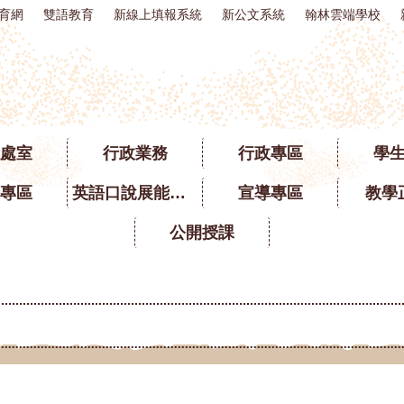
育網
雙語教育
新線上填報系統
新公文系統
翰林雲端學校
處室
行政業務
行政專區
學
專區
英語口說展能專區
宣導專區
教學
公開授課