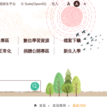
親師生平台
登入
G Suite(OpenID)
生專區
數位學習資源
檔案下載
正常化
捐贈公開專區
新生入學
首頁
首頁專用
最新消息