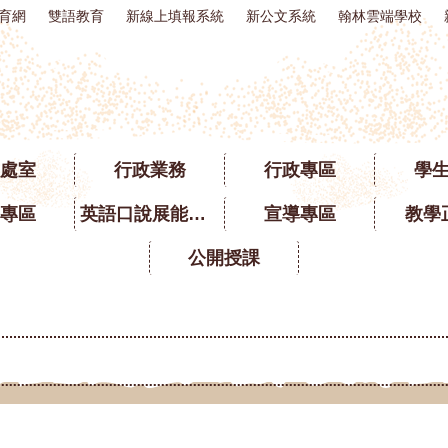
育網
雙語教育
新線上填報系統
新公文系統
翰林雲端學校
處室
行政業務
行政專區
學
專區
英語口說展能專區
宣導專區
教學
公開授課