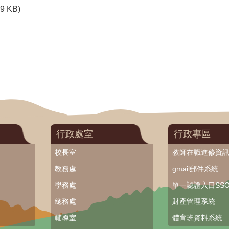
69 KB)
行政處室
行政專區
校長室
教師在職進修資
教務處
gmail郵件系統
學務處
單一認證入口SS
總務處
財產管理系統
輔導室
體育班資料系統