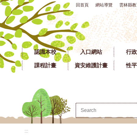
:::
回首頁
網站導覽
雲林縣教
跳到主要內容區塊
認識本校
入口網站
行政
課程計畫
資安維護計畫
性平
:::