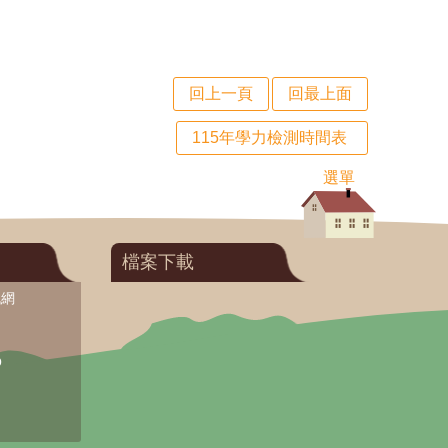
回上一頁
回最上面
115年學力檢測時間表
選單
檔案下載
訊網
O