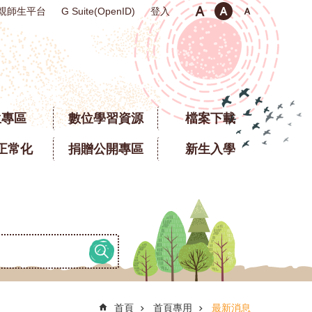
親師生平台
登入
G Suite(OpenID)
生專區
數位學習資源
檔案下載
正常化
捐贈公開專區
新生入學
首頁
首頁專用
最新消息