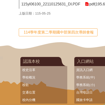
115yl06100_22110125631_DI.PDF
pdf(195.
上版日期：115-05-25
114學年度第二學期國中部第四次導師會報
:::
認識本校
入口網站
校史沿革
資訊入口網
學校概況
學務系統(中)
校歌
學務系統(小)
交通位置
台灣母語日
校內分機
國旅卡申請