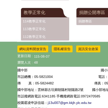
教學正常化
捐贈公開專區
114教學正常化
捐贈專區
113教學正常化
112教學正常化
網站資料開放宣告
隱私權宣告
資訊安全政策
更新日期
115-08-07
瀏覽人次
48
國小
國中部
05-5821004
電話：0
市話總機：
05-5824482
傳真：05-
傳 真：
國中部地址：雲林縣古坑鄉朝陽村朝陽路2號
國小部地
市話撥網路電話:6341185 手機撥網路電話:0972470585
校園霸凌申訴信箱：
j13u007@gm.kkjh.ylc.edu.tw