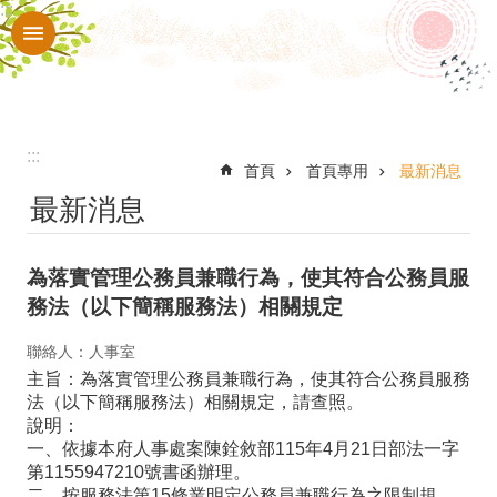
:::
跳到主要內容區塊
進
階
搜
尋
:::
認
首頁
首頁專用
最新消息
最新消息
識
本
為落實管理公務員兼職行為，使其符合公務員服
校
務法（以下簡稱服務法）相關規定
入
聯絡人：人事室
口
主旨：為落實管理公務員兼職行為，使其符合公務員服務
網
法（以下簡稱服務法）相關規定，請查照。
說明：
站
一、依據本府人事處案陳銓敘部115年4月21日部法一字
行
第1155947210號書函辦理。
二、按服務法第15條業明定公務員兼職行為之限制規