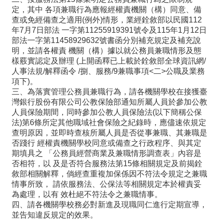
政
定，其中 各項兼職行為應報經權責機關（構）同意、備
查或免經備查之適用(例外)情形，業經銓敘部以民國112
處
年7月7日部法 一字第11255919391號令及115年1月12日
室
部法一字第11458929632號書函分別補充規定及補充說
明，並請各權責 機關（構）據以就公務員兼職情形及態
行
樣覈實認定及辦理 (上開函釋已上載於銓敘部全球資訊網/
人事法規/解釋函令 /捌、服務/9兼職事項<二>公職及業務
政
項下)。
業
三、為落實管理公務員兼職行為，請各機關學校在接獲臺
灣銀行股份有限公司公教保險部通知所屬人員於參加公教
務
人員保險期間，同時參加公教人員保險法(以下簡稱公保
行
法)第6條所定其他職域社會保險之紀錄時，應儘速依規定
查明原因，並即時查核所屬人員是否從事兼職、其兼職是
政
否踐行 經權責機關學校同意或備查之行政程序、與其定
期填具之 「公務員經營商業及兼職情形調查表」內容是
專
否相符，以 及是否符合服務法第15條相關規定及前揭銓
區
敘部相關解釋，倘經查重複加保係因不符法令規定之兼職
情事所致， 請依服務法、公保法等相關規定本於權責妥
學
為處理，以有 效杜絕不符法令之兼職情事。
四、請各機關學校務必對新進及現職同仁進行定期宣導，
生
並告知違反規定的效果。