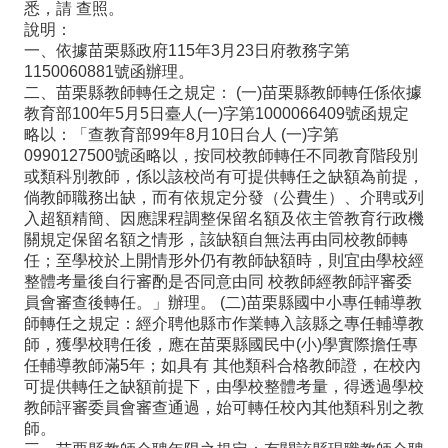
悉，請 查照。
政
說明：
處
一、依據苗栗縣政府115年3月23日府教務字第
1150060881號函辦理。
室
二、苗栗縣教師轉任之規定： (一)苗栗縣教師轉任係依據
行
教育部100年5月5日臺人(一)字第1000066409號函規定
略以：「查教育部99年8月10日台人 (一)字第
政
0990127500號函略以，按同校教師轉任不同教育階段別
或類科別教師，係以該校尚有可提供轉任之缺額為前提，
業
倘教師職務出缺，而有依規定分發（公費生）、介聘或列
務
入超額精簡、因應課程調整保留名額及依主管教育行政機
關規定保留名額之情形，該缺額自無法再由同校教師轉
行
任；至學校於上開情形外仍有教師缺額時，則宜由學校經
整體考量後自行審酌是否同意由同 校教師經教師評審委
政
員會審查後轉任。」辦理。 (二)苗栗縣國中小專任輔導教
專
師轉任之規定：經介聘他縣市作業轉入該縣之專任輔導教
師，獲學校聘任後，應在苗栗縣國民中(小)學實際擔任專
區
任輔導教師滿5年；如具有 其他類科合格教師證，在校內
可提供轉任之缺額前提下，由學校整體考量，得透過學校
學
教師評審委員會審查通過，始可轉任校內其他類科別之教
生
師。