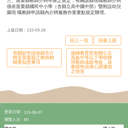
三、苗栗縣教師介聘年限之規定：有關該縣現職教師介聘
專
係依苗栗縣國民中小學（含縣立高中國中部）暨附設幼兒
區
園現 職教師申請縣內介聘服務作業要點規定辦理。
數
上版日期：115-03-26
位
回上一頁
回最上面
學
習
有關欲申請他縣市介
函轉教育部有關公立
聘至苗栗縣之教師相
高級中等以下學校辦
資
關應知悉事項
理教師成績考核，就
教師申請身心調適假
源
之情形
檔
案
下
:::
載
更新日期
115-08-07
課
瀏覽人次
60