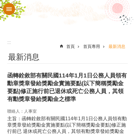
:::
跳到主要內容區塊
進
階
搜
尋
:::
認
首頁
首頁專用
最新消息
最新消息
識
本
函轉銓敘部有關民國114年1月1日公務人員領有
校
勳章獎章發給獎勵金實施要點(以下簡稱獎勵金
入
要點)修正施行前已退休或死亡公務人員，其領
口
有勳獎章發給獎勵金之標準
網
聯絡人：人事室
站
主旨：函轉銓敘部有關民國114年1月1日公務人員領有勳
章獎章發給獎勵金實施要點(以下簡稱獎勵金要點)修正施
行
行前已 退休或死亡公務人員，其領有勳獎章發給獎勵金