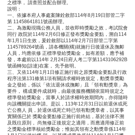
之標準， 請查照並配合辦理。
政
說明：
處
一、依據本府人事處案陳銓敘部114年8月19日部管二字
第 11458641811號函辦理。
室
二、為激勵現職公務人員，並收即時獎勵之效，考試院會
行
同行 政院於114年2月6日修正發布獎勵金要點，溯自114
年1月1日生效，爰銓敘部以114年2月7日部管二字第
政
1145789264號函，請各機關(構)就施行日後退休及撫卹
人員，均應依修 正標準發給獎勵金，如有差額，應予補
業
發，本處前以114年 2月24日府人考二字第1143106292B
務
號函轉知(諒達)在案， 先予敘明。
三、又依114年1月1日修正施行前之原獎勵金要點及行政
行
程序法第131條第1項有關請求權時效規定，勳獎章獎勵
金之發給，係以「依法退休或撫卹」且「領有勳獎章」為
政
要件， 構成要件成就時，由最後服務機關依當時規定之
專
標準發給獎勵金，當事人於請求權時效期間內，亦得隨時
向該機關提出申請。是以，113年12月31日以前退休或死
區
亡公務人 員，於退休或死亡時已領有勳獎章者，以其事
實關係已於 獎勵金要點修正施行前終結，基於法律不溯
學
及既往原則， 尚無修正後規定之適用，而應適用修正前
生
之獎勵金標準核給獎勵金；惟如其領有之勳獎章係114年