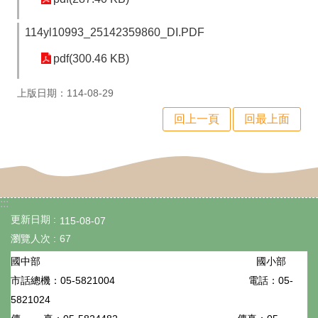
程
計
114yl10993_25142359860_DI.PDF
畫
pdf(300.46 KB)
資
上版日期：114-08-29
安
回上一頁
回最上面
維
護
計
畫
:::
更新日期
115-08-07
性
瀏覽人次
67
平
國小部
國中部
專
05-5821004
電話：05-
市話總機：
區
5821024