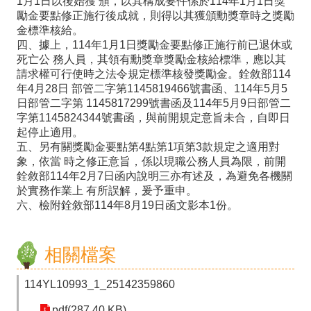
1月1日以後始獲 頒，以其構成要件係於114年1月1日獎
專
勵金要點修正施行後成就，則得以其獲頒勳獎章時之獎勵
區
金標準核給。
四、據上，114年1月1日獎勵金要點修正施行前已退休或
數
死亡公 務人員，其領有勳獎章獎勵金核給標準，應以其
請求權可行使時之法令規定標準核發獎勵金。銓敘部114
位
年4月28日 部管二字第1145819466號書函、114年5月5
學
日部管二字第 1145817299號書函及114年5月9日部管二
字第1145824344號書函，與前開規定意旨未合，自即日
習
起停止適用。
五、另有關獎勵金要點第4點第1項第3款規定之適用對
資
象，依當 時之修正意旨，係以現職公務人員為限，前開
源
銓敘部114年2月7日函內說明三亦有述及，為避免各機關
於實務作業上 有所誤解，爰予重申。
檔
六、檢附銓敘部114年8月19日函文影本1份。
案
下
相關檔案
載
114YL10993_1_25142359860
課
pdf(287.40 KB)