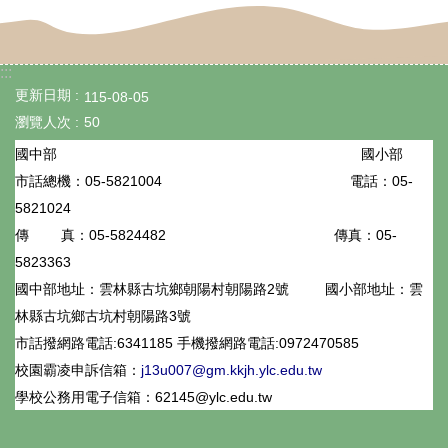
專
區
:::
數
更新日期
115-08-05
位
瀏覽人次
50
學
國小部
國中部
習
05-5821004
電話：05-
市話總機：
5821024
資
05-5824482
傳真：05-
傳 真：
源
5823363
檔
國中部地址：雲林縣古坑鄉朝陽村朝陽路2號
國小部地址：雲
案
林縣古坑鄉古坑村朝陽路3號
市話撥網路電話:6341185 手機撥網路電話:0972470585
下
校園霸凌申訴信箱：
j13u007@gm.kkjh.ylc.edu.tw
載
學校公務用電子信箱：62145@ylc.edu.tw
課