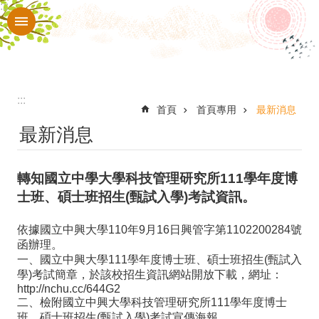
:::
跳到主要內容區塊
進
階
搜
尋
:::
認
首頁
首頁專用
最新消息
最新消息
識
本
轉知國立中學大學科技管理研究所111學年度博
校
士班、碩士班招生(甄試入學)考試資訊。
入
口
依據國立中興大學110年9月16日興管字第1102200284號
函辦理。
網
一、國立中興大學111學年度博士班、碩士班招生(甄試入
學)考試簡章，於該校招生資訊網站開放下載，網址：
站
http://nchu.cc/644G2
行
二、檢附國立中興大學科技管理研究所111學年度博士
班、碩士班招生(甄試入學)考試宣傳海報。