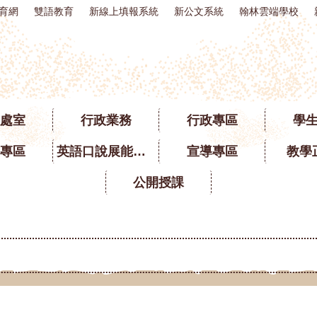
育網
雙語教育
新線上填報系統
新公文系統
翰林雲端學校
處室
行政業務
行政專區
學
專區
英語口說展能專區
宣導專區
教學
公開授課