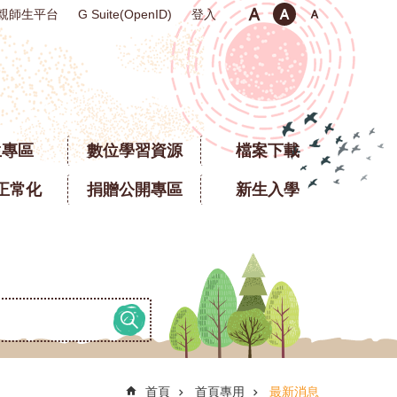
親師生平台
登入
G Suite(OpenID)
生專區
數位學習資源
檔案下載
正常化
捐贈公開專區
新生入學
首頁
首頁專用
最新消息