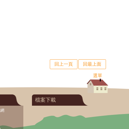
回上一頁
回最上面
選單
檔案下載
訊網
O