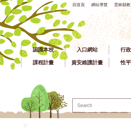
:::
回首頁
網站導覽
雲林縣教
跳到主要內容區塊
認識本校
入口網站
行政
課程計畫
資安維護計畫
性平
:::