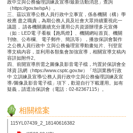
政中立與公務倫理訓練及宣導/最新活動消息」查詢
專
（https://gov.tw/spA）。
區
三、茲以宣導公務人員行政中立事宜，係各機關（構）學
校應 盡之職責，為期公務人員及社會大眾持續重視此一
數
議題， 請各機關賡續充分運用公共資源辦理多元宣傳
位
（如：LED電 子看板【跑馬燈】、機關網站首頁、機關
刊物、公布欄、 電子郵件、簡訊等），播放保訓會製作
學
之公務人員行政中 立與公務倫理宣導動畫短片、刊登宣
導文稿內容，並利用各類集會加強宣導，相關宣導文稿內
習
容詳如附件2。
資
四、前開宣導所需之圖像及影音電子檔，均置於保訓會全
球資 訊網（https://www.csptc.gov.tw）「培訓業務∕行政
源
中 立訓練及宣導∕公務人員行政中立與公務倫理訓練及宣
導 ∕圖像及影音電子檔」項下，歡迎自行下載運用。如有
檔
疑義，請逕洽保訓會（電話：02-82367115）。
案
下
相關檔案
載
115YL07439_2_18140616382
課