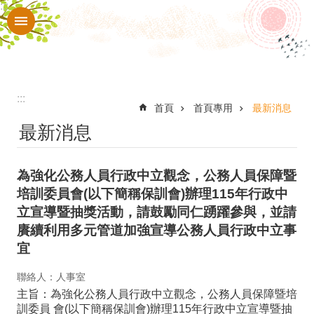
:::
跳到主要內容區塊
進
階
搜
尋
:::
認
首頁
首頁專用
最新消息
最新消息
識
本
為強化公務人員行政中立觀念，公務人員保障暨
校
培訓委員會(以下簡稱保訓會)辦理115年行政中
入
立宣導暨抽獎活動，請鼓勵同仁踴躍參與，並請
口
賡續利用多元管道加強宣導公務人員行政中立事
宜
網
站
聯絡人：人事室
主旨：為強化公務人員行政中立觀念，公務人員保障暨培
行
訓委員 會(以下簡稱保訓會)辦理115年行政中立宣導暨抽