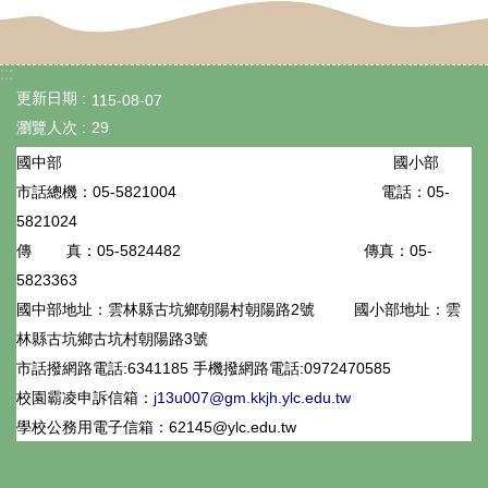
英
語
:::
口
更新日期
115-08-07
說
瀏覽人次
29
展
國小部
國中部
能
05-5821004
電話：05-
市話總機：
5821024
專
05-5824482
傳真：05-
傳 真：
區
5823363
宣
國中部地址：雲林縣古坑鄉朝陽村朝陽路2號
國小部地址：雲
導
林縣古坑鄉古坑村朝陽路3號
市話撥網路電話:6341185 手機撥網路電話:0972470585
專
校園霸凌申訴信箱：
j13u007@gm.kkjh.ylc.edu.tw
區
學校公務用電子信箱：62145@ylc.edu.tw
教
學