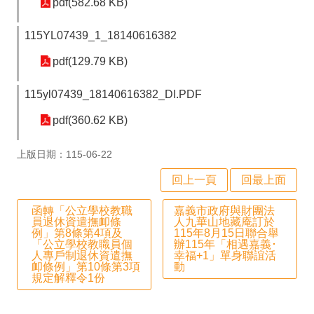
pdf(582.68 KB)
程
計
115YL07439_1_18140616382
畫
pdf(129.79 KB)
資
115yl07439_18140616382_DI.PDF
安
pdf(360.62 KB)
維
護
上版日期：115-06-22
計
回上一頁
回最上面
畫
函轉「公立學校教職
嘉義市政府與財團法
性
員退休資遣撫卹條
人九華山地藏庵訂於
例」第8條第4項及
115年8月15日聯合舉
平
「公立學校教職員個
辦115年「相遇嘉義･
人專戶制退休資遣撫
幸福+1」單身聯誼活
專
卹條例」第10條第3項
動
規定解釋令1份
區