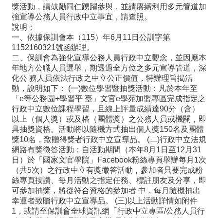
政
獎活動，請鼓勵同仁踴躍參與，並請賡續利用多元管道加
強宣導公務人員行政中立事宜，請查照。
處
說明：
一、依據保訓會本（115）年6月11日公訓字第
室
1152160321號函辦理。
行
二、保訓會為強化宣導公務人員行政中立觀念，並因應本
年地方公職人員選舉，期透過全方位之多元宣導管道，深
政
化公 務人員依法行政之中立公正價值，特辦理旨揭活
業
動，說明如下： (一)數位學習暨抽獎活動：凡於本年至
「e等公務園+學習平 臺」文官e學苑加盟專區完成指定之
務
行政中立數位課程學習，且線上評量成績達90分（含）
以上（個人獎）或及格（團體獎）之公務人員或機關，即
行
具抽獎資格。活動將以隨機方式抽出個人獎150名及團體
政
獎10名，致贈得獎者行政中立宣導品。 (二)行政中立法規
網路有獎徵答活動：自活動期間（本年8月1日至12月31
專
日）於「國家文官學院」Facebook粉絲專頁舉辦每月1次
（共5次）之行政中立有獎徵答活動，參加者只要完成粉
區
絲專頁按讚、每月活動之指定任務、標註朋友及分享，即
學
可參加抽獎，將從符合資格的參加者 中，每月隨機抽出
幸運者致贈行政中立宣導品。 (三)以上活動詳情如附件
生
1，或請至保訓會全球資訊網「行政中立專區/公務人員行