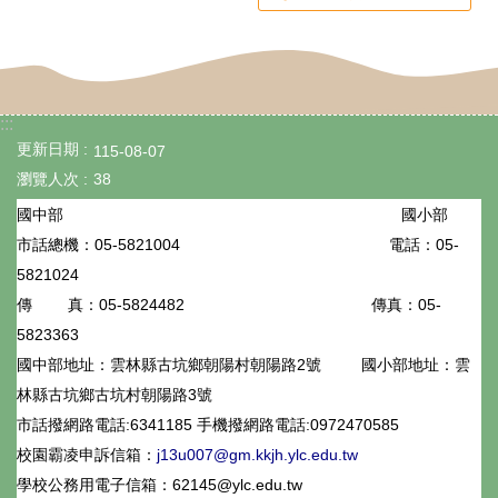
專
區
數
位
:::
更新日期
115-08-07
學
瀏覽人次
38
習
國小部
國中部
資
05-5821004
電話：05-
市話總機：
源
5821024
05-5824482
傳真：05-
傳 真：
檔
5823363
案
國中部地址：雲林縣古坑鄉朝陽村朝陽路2號
國小部地址：雲
下
林縣古坑鄉古坑村朝陽路3號
市話撥網路電話:6341185 手機撥網路電話:0972470585
載
校園霸凌申訴信箱：
j13u007@gm.kkjh.ylc.edu.tw
課
學校公務用電子信箱：62145@ylc.edu.tw