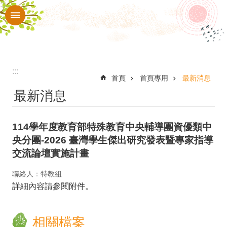
:::
跳到主要內容區塊
進
階
搜
尋
:::
認
首頁
首頁專用
最新消息
最新消息
識
本
114學年度教育部特殊教育中央輔導團資優類中
校
央分團-2026 臺灣學生傑出研究發表暨專家指導
入
交流論壇實施計畫
口
聯絡人：特教組
網
詳細內容請參閱附件。
站
行
相關檔案