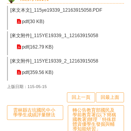
政
[來文本文]_115ye19339_12163915058.PDF
處
pdf(30 KB)
室
行
[來文附件]_115YE19339_1_12163915058
政
pdf(162.79 KB)
業
[來文附件]_115YE19339_2_12163915058
務
pdf(359.56 KB)
行
政
上版日期：115-05-15
專
回上一頁
回最上面
區
雲林縣古坑國民中小
轉公告教育部國民及
學
學學生成績評量辦法
學前教育署(以下簡稱
國教署)辦理「特殊群
生
體資優學生發掘與輔
導知能研習」