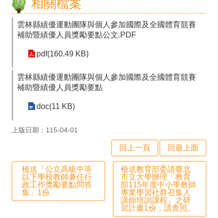
相關檔案
政
處
雲林縣績優運動團隊與個人參加國際及全國體育競賽
補助暨績優人員獎勵要點公文.PDF
室
pdf(160.49 KB)
行
政
雲林縣績優運動團隊與個人參加國際及全國體育競賽
補助暨績優人員獎勵要點
業
務
doc(11 KB)
行
上版日期：115-04-01
政
回上一頁
回最上面
專
檢送「公立高級中等
檢送教育部委請臺北
區
以下學校教師兼任行
市立大學辦理「教育
政工作獎勵要點問答
部115年度中小學教師
學
集」1份
專業學習社群召集人
講師培訓課程」之研
生
習計畫1份，請查照。