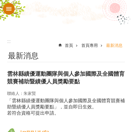
:::
跳到主要內容區塊
進
階
搜
尋
:::
認
首頁
首頁專用
最新消息
最新消息
識
本
雲林縣績優運動團隊與個人參加國際及全國體育
校
競賽補助暨績優人員獎勵要點
入
聯絡人：朱家賢
口
「雲林縣績優運動團隊與個人參加國際及全國體育競賽補
網
助暨績優人員獎勵要點」，並自即日生效。
若符合資格可提出申請。
站
行