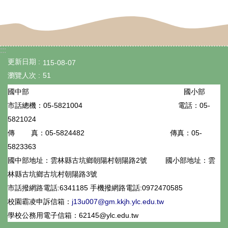
專
區
數
:::
位
更新日期
115-08-07
學
瀏覽人次
51
習
國小部
國中部
05-5821004
電話：05-
市話總機：
資
5821024
源
05-5824482
傳真：05-
傳 真：
檔
5823363
案
國中部地址：雲林縣古坑鄉朝陽村朝陽路2號
國小部地址：雲
林縣古坑鄉古坑村朝陽路3號
下
市話撥網路電話:6341185 手機撥網路電話:0972470585
載
校園霸凌申訴信箱：
j13u007@gm.kkjh.ylc.edu.tw
課
學校公務用電子信箱：62145@ylc.edu.tw