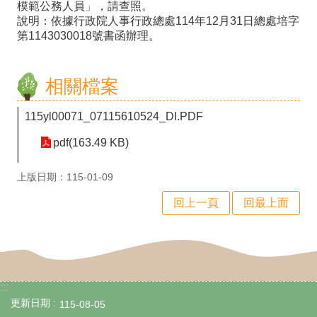
模範公務人員」，請查照。
政
說明：依據行政院人事行政總處114年12月31日總處培字
處
第1143030018號書函辦理。
室
行
相關檔案
政
115yl00071_07115610524_DI.PDF
業
pdf(163.49 KB)
務
行
上版日期：115-01-09
政
回上一頁
回最上面
專
區
學
:::
生
更新日期
115-08-05