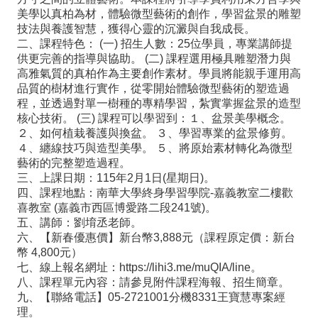
政
美學以真柏為材，體驗微型藝術的創作，學習盆景的雕塑
技法與養護智慧，獲得心靈的沉澱與自我成長。
處
二、課程特色： (一) 招生人數：25位學員，專業講師提
室
供更完善的指導與協助。 (二) 課程選用極具雕塑潛力與
高雅氣質的真柏作為主要創作素材。學員將能親手運用高
行
品質的樹材進行實作，從零開始體驗微型藝術的塑造過
程，並透過對單一樹種的專精學習，紮實掌握盆景的造型
政
核心技術。 (三) 課程可以學習到：１、盆景美學概念。
業
２、如何植栽養護與換盆。 ３、學習專業的盆景修剪。
４、纏線技巧與造型美學。 ５、將原始素材轉化為微型
務
藝術的完整塑造過程。
行
三、上課日期：115年2月1日(星期日)。
四、課程地點：南華大學終身學習學院-嘉義教室二樓歡
政
喜教室 (嘉義市西區博愛路二段241號)。
五、講師：劉堉丞老師。
專
六、【新春優惠價】新台幣3,888元（課程原定價：新台
區
幣 4,800元）
七、線上報名網址：https://lihi3.me/muQIA/line。
學
八、課程單元內容：請參見附件課程海報、招生簡章。
九、【聯絡電話】05-2721001分機8331王寶慧專案經
生
理。