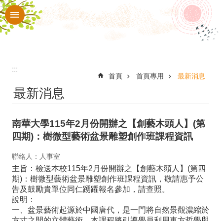
:::
跳到主要內容區塊
進
階
搜
尋
:::
認
首頁
首頁專用
最新消息
最新消息
識
本
南華大學115年2月份開辦之【創藝木頭人】(第
校
四期)：樹微型藝術盆景雕塑創作班課程資訊
入
聯絡人：人事室
口
主旨：檢送本校115年2月份開辦之【創藝木頭人】(第四
網
期)：樹微型藝術盆景雕塑創作班課程資訊，敬請惠予公
告及鼓勵貴單位同仁踴躍報名參加，請查照。
站
說明：
行
一、盆景藝術起源於中國唐代，是一門將自然景觀濃縮於
方寸之間的立體藝術。本課程將引導學員利用東方哲學與