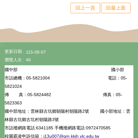
程
回上一頁
回最上面
計
畫
資
安
:::
更新日期
115-08-07
維
瀏覽人次
46
護
國小部
國中部
計
05-5821004
電話：05-
市話總機：
畫
5821024
05-5824482
傳真：05-
傳 真：
性
5823363
平
國中部地址：雲林縣古坑鄉朝陽村朝陽路2號
國小部地址：雲
專
林縣古坑鄉古坑村朝陽路3號
區
市話撥網路電話:6341185 手機撥網路電話:0972470585
校園霸凌申訴信箱：
j13u007@gm.kkjh.ylc.edu.tw