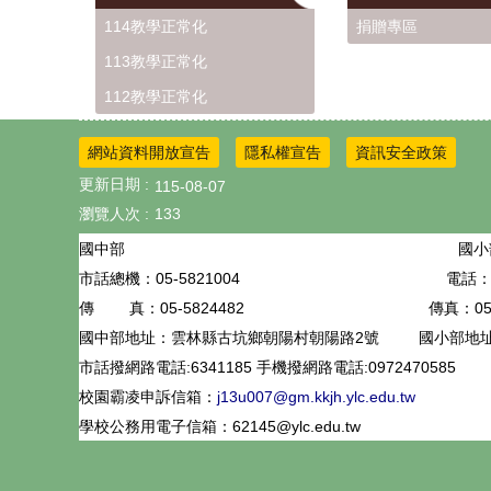
114教學正常化
捐贈專區
113教學正常化
112教學正常化
網站資料開放宣告
隱私權宣告
資訊安全政策
更新日期
115-08-07
瀏覽人次
133
國小
國中部
05-5821004
電話：0
市話總機：
05-5824482
傳真：05-
傳 真：
國中部地址：雲林縣古坑鄉朝陽村朝陽路2號
國小部地
市話撥網路電話:6341185 手機撥網路電話:0972470585
校園霸凌申訴信箱：
j13u007@gm.kkjh.ylc.edu.tw
學校公務用電子信箱：62145@ylc.edu.tw