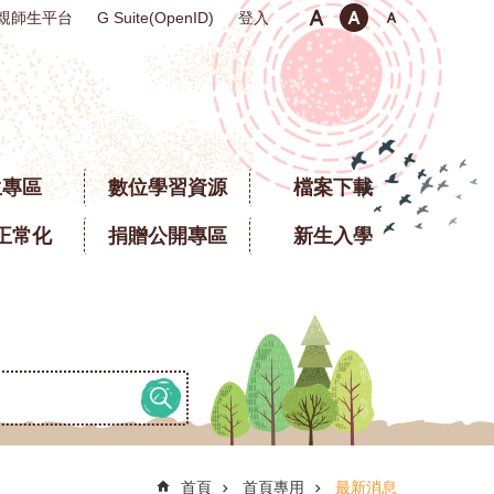
親師生平台
登入
G Suite(OpenID)
生專區
數位學習資源
檔案下載
正常化
捐贈公開專區
新生入學
首頁
首頁專用
最新消息