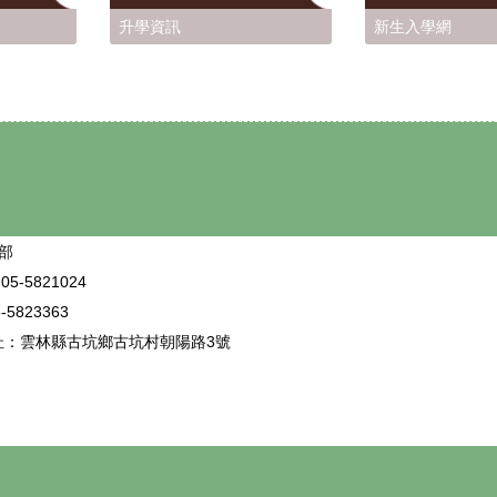
升學資訊
新生入學網
部
5-5821024
5823363
址：雲林縣古坑鄉古坑村朝陽路3號