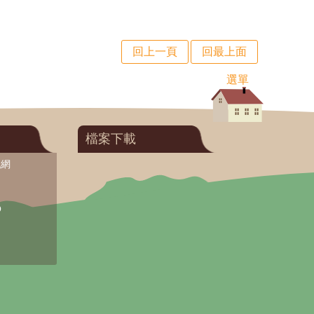
回上一頁
回最上面
選單
檔案下載
訊網
O