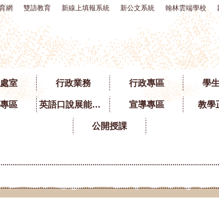
育網
雙語教育
新線上填報系統
新公文系統
翰林雲端學校
處室
行政業務
行政專區
學
專區
英語口說展能專區
宣導專區
教學
公開授課