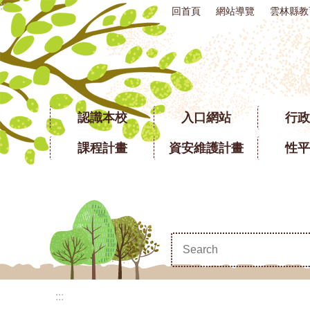
:::
回首頁
網站導覽
雲林縣教
跳到主要內容區塊
認識本校
入口網站
行政
課程計畫
資安維護計畫
性平
:::