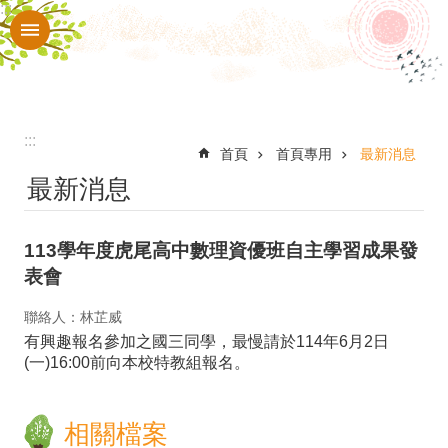
:::
跳到主要內容區塊
進
階
搜
尋
:::
認
首頁
首頁專用
最新消息
最新消息
識
本
113學年度虎尾高中數理資優班自主學習成果發
校
表會
入
聯絡人：林芷威
口
有興趣報名參加之國三同學，最慢請於114年6月2日
網
(一)16:00前向本校特教組報名。
站
行
相關檔案