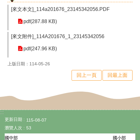
政
[來文本文]_114a201676_23145342056.PDF
處
pdf(287.88 KB)
室
行
[來文附件]_114A201676_1_23145342056
政
pdf(247.96 KB)
業
上版日期：114-05-26
務
回上一頁
回最上面
行
政
專
區
:::
更新日期
115-08-07
學
瀏覽人次
53
生
國小部
國中部