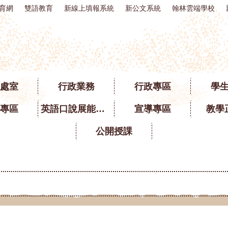
育網
雙語教育
新線上填報系統
新公文系統
翰林雲端學校
處室
行政業務
行政專區
學
專區
英語口說展能專區
宣導專區
教學
公開授課