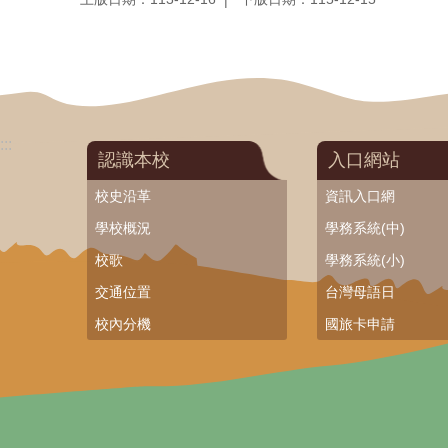
:::
認識本校
入口網站
校史沿革
資訊入口網
學校概況
學務系統(中)
校歌
學務系統(小)
交通位置
台灣母語日
校內分機
國旅卡申請