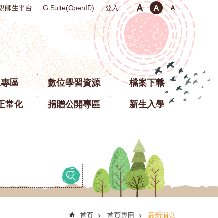
親師生平台
登入
G Suite(OpenID)
生專區
數位學習資源
檔案下載
正常化
捐贈公開專區
新生入學
首頁
首頁專用
最新消息