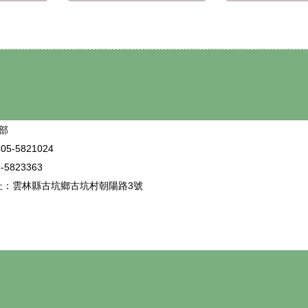
部
5-5821024
5823363
址：雲林縣古坑鄉古坑村朝陽路3號