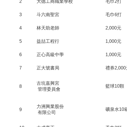
2
大德工商職業學校
毛巾2打
3
斗六南聖宮
毛巾6打
4
林天助老師
2,000元
5
益喆工程行
1,000元
6
正心高級中學
1,000元
7
正大號書局
禮券2,00
古坑嘉興宮
籃球10顆
8
管理委員會
力洲興業股份
礦泉水10
9
有限公司