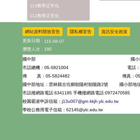
113教學正常化
112教學正常化
網站資料開放宣告
隱私權宣告
資訊安全政策
更新日期
115-08-07
瀏覽人次
180
國小
國中部
05-5821004
電話：0
市話總機：
05-5824482
傳真：05-
傳 真：
國中部地址：雲林縣古坑鄉朝陽村朝陽路2號
國小部地
市話撥網路電話:6341185 手機撥網路電話:0972470585
校園霸凌申訴信箱：
j13u007@gm.kkjh.ylc.edu.tw
學校公務用電子信箱：62145@ylc.edu.tw