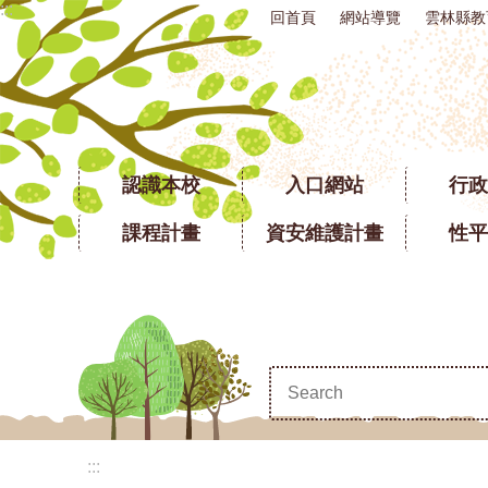
:::
回首頁
網站導覽
雲林縣教
跳到主要內容區塊
認識本校
入口網站
行政
課程計畫
資安維護計畫
性平
:::