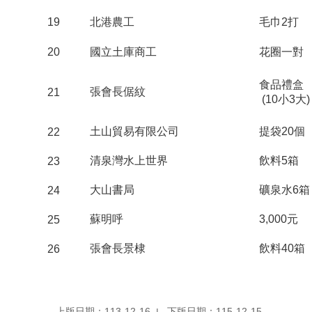
19
北港農工
毛巾2打
20
國立土庫商工
花圈一對
食品禮盒
張會長倨紋
21
(10小3大)
土山貿易有限公司
提袋20個
22
清泉灣水上世界
飲料5箱
23
大山書局
礦泉水6箱
24
蘇明呼
3,000元
25
張會長景棣
飲料40箱
26
上版日期：113-12-16
下版日期：115-12-15