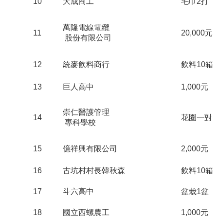
10
大成商工
毛巾2打
萬隆電線電纜
11
20,000元
股份有限公司
12
統麥飲料商行
飲料10箱
13
巨人高中
1,000元
崇仁醫護管理
14
花圈一對
專科學校
15
億祥興有限公司
2,000元
16
古坑村村長韓秋森
飲料10箱
17
斗六高中
盆栽1盆
18
國立西螺農工
1,000元