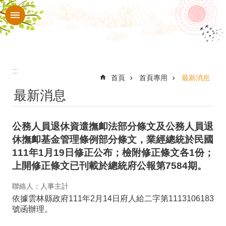
:::
跳到主要內容區塊
進
階
搜
尋
:::
認
首頁
首頁專用
最新消息
最新消息
識
本
公務人員退休資遣撫卹法部分條文及公務人員退
校
休撫卹基金管理條例部分條文，業經總統於民國
入
111年1月19日修正公布；檢附修正條文各1份；
口
上開修正條文已刊載於總統府公報第7584期。
網
聯絡人：人事主計
站
依據雲林縣政府111年2月14日府人給二字第1113106183
號函辦理。
行