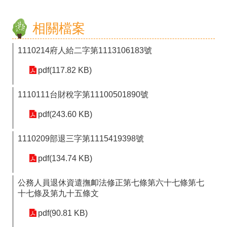
政
處
相關檔案
室
1110214府人給二字第1113106183號
行
pdf(117.82 KB)
政
業
1110111台財稅字第11100501890號
務
pdf(243.60 KB)
行
1110209部退三字第1115419398號
政
pdf(134.74 KB)
專
區
公務人員退休資遣撫卹法修正第七條第六十七條第七
十七條及第九十五條文
學
pdf(90.81 KB)
生