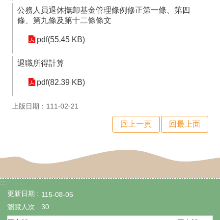
專
公務人員退休撫卹基金管理條例修正第一條、第四
區
條、第九條及第十二條條文
數
pdf(55.45 KB)
位
退職所得計算
學
pdf(82.39 KB)
習
資
上版日期：111-02-21
源
回上一頁
回最上面
檔
案
下
:::
載
更新日期
115-08-05
課
瀏覽人次
30