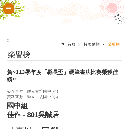
:::
跳到主要內容區塊
進
階
搜
尋
:::
認
首頁
校園動態
榮譽榜
榮譽榜
識
本
賀~113學年度「縣長盃」硬筆書法比賽榮獲佳
校
績!!
入
發布單位：縣立古坑國中(小)
口
資料來源：縣立古坑國中(小)
網
國中組
站
佳作
- 801吳誠居
行