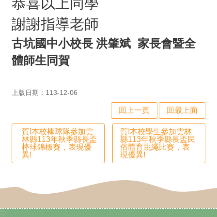
恭喜以上同學
政
謝謝指導老師
處
室
古坑國中小校長 洪肇斌 家長會暨全
行
體師生同賀
政
業
上版日期：113-12-06
務
回上一頁
回最上面
行
賀!本校棒球隊參加雲
賀!本校學生參加雲林
政
林縣113年秋季縣長盃
縣113年秋季縣長盃民
棒球錦標賽，表現優
俗體育跳繩比賽，表
專
異!
現優異!
區
學
生
:::