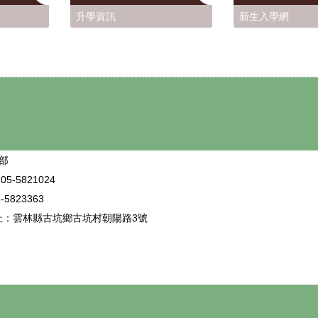
升學資訊
新生入學網
部
5-5821024
5823363
址：雲林縣古坑鄉古坑村朝陽路3號