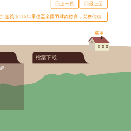
回上一頁
回最上面
參加嘉義市112年承億盃全國羽球錦標賽，榮獲佳績
選單
檔案下載
訊網
O