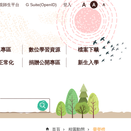
親師生平台
登入
G Suite(OpenID)
生專區
數位學習資源
檔案下載
正常化
捐贈公開專區
新生入學
首頁
校園動態
榮譽榜