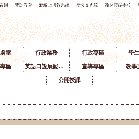
育網
雙語教育
新線上填報系統
新公文系統
翰林雲端學校
處室
行政業務
行政專區
學
專區
英語口說展能專區
宣導專區
教學
公開授課