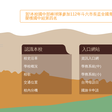
賀!本校國中部棒球隊參加112年斗六市長盃全國
榮獲國中組第四名
:::
認識本校
入口網站
校史沿革
資訊入口網
學校概況
學務系統(中)
校歌
學務系統(小)
交通位置
台灣母語日
校內分機
國旅卡申請