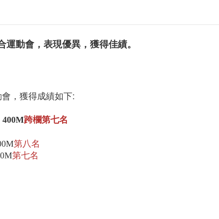
聯合運動會，表現優異，獲得佳績。
動會，獲得成績如下
:
、
400M
跨欄第七名
00M
第八名
00M
第七名