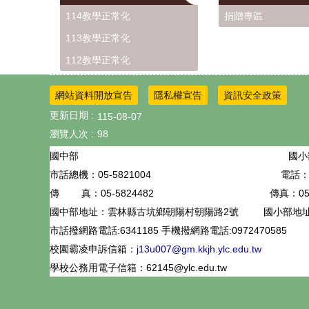
114教學正常化
捐贈專區
113教學正常化
112教學正常化
網站資料開放宣告
隱私權宣告
資訊安全政策
更新日期
115-08-07
瀏覽人次
98
國小
國中部
05-5821004
電話：0
市話總機：
05-5824482
傳真：05-
傳 真：
國中部地址：雲林縣古坑鄉朝陽村朝陽路2號
國小部地
市話撥網路電話:6341185 手機撥網路電話:0972470585
校園霸凌申訴信箱：
j13u007@gm.kkjh.ylc.edu.tw
學校公務用電子信箱：62145@ylc.edu.tw