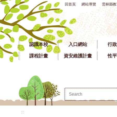
:::
回首頁
網站導覽
雲林縣教
跳到主要內容區塊
認識本校
入口網站
行政
課程計畫
資安維護計畫
性平
:::