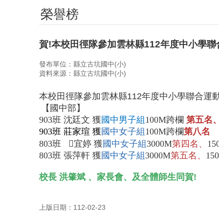
榮譽榜
賀!本校田徑隊參加雲林縣112年度中小學
發布單位：縣立古坑國中(小)
資料來源：縣立古坑國中(小)
本校田徑隊參加雲林縣
112
年度中小學聯合運
【國中部】
903
班 沈廷文 獲
國中男子組
100M
跨欄
第五名
903
班 莊家瑄 獲
國中女子組
100M
跨欄
第八名
803
班
𡍼
宜婷 獲
國中女子組
3000M
第四名、
15
803
班 張萍軒 獲
國中女子組
3000M
第五名、
15
校長
洪肇斌
、家長會、及全體師生同賀
!
上版日期：112-02-23