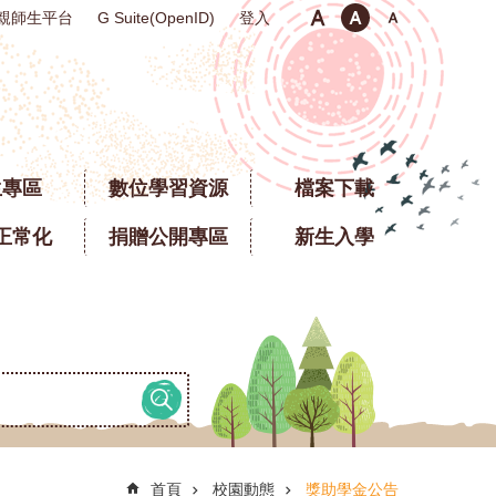
親師生平台
登入
G Suite(OpenID)
生專區
數位學習資源
檔案下載
正常化
捐贈公開專區
新生入學
首頁
校園動態
獎助學金公告