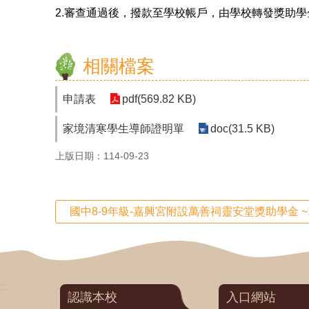
2.審查通過後，撥款至學校帳戶，由學校轉發獎助學
相關檔案
申請表
pdf(569.82 KB)
家境清寒學生導師證明單
doc(31.5 KB)
上版日期：114-09-23
國中8-9年級-嘉興宮附設萬善祠靈安堂獎助學金 ~1
:::
認識本校
入口網站