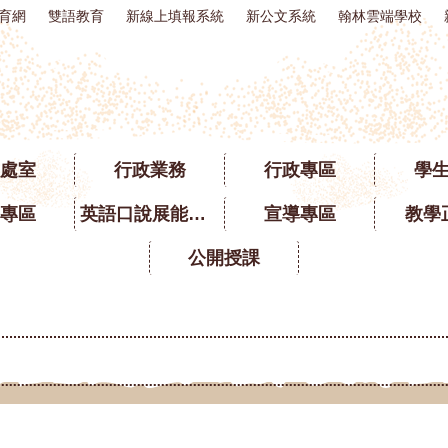
育網
雙語教育
新線上填報系統
新公文系統
翰林雲端學校
處室
行政業務
行政專區
學
專區
英語口說展能專區
宣導專區
教學
公開授課