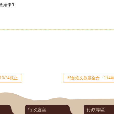
金給學生
0/24截止
邱創煥文教基金會「114年
行政處室
行政專區