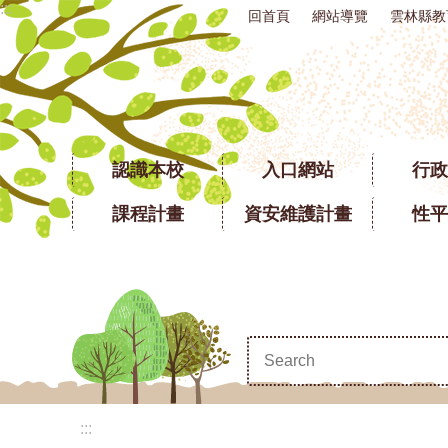
:::
回首頁
網站導覽
雲林縣教
跳到主要內容區塊
認識本校
入口網站
行政
課程計畫
資安維護計畫
性平
:::