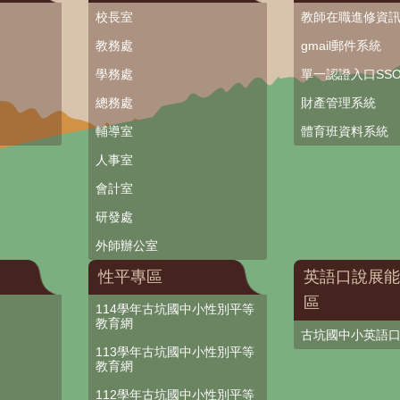
校長室
教師在職進修資
教務處
gmail郵件系統
學務處
單一認證入口SS
總務處
財產管理系統
輔導室
體育班資料系統
人事室
會計室
研發處
外師辦公室
性平專區
英語口說展能
區
114學年古坑國中小性別平等
教育網
古坑國中小英語
113學年古坑國中小性別平等
教育網
112學年古坑國中小性別平等