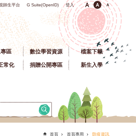
親師生平台
登入
G Suite(OpenID)
生專區
數位學習資源
檔案下載
正常化
捐贈公開專區
新生入學
首頁
首頁專用
防疫資訊