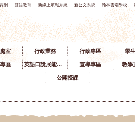
育網
雙語教育
新線上填報系統
新公文系統
翰林雲端學校
處室
行政業務
行政專區
學
專區
英語口說展能專區
宣導專區
教學
公開授課