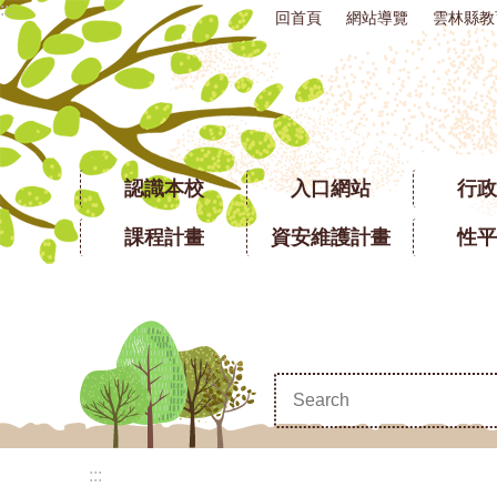
:::
回首頁
網站導覽
雲林縣教
跳到主要內容區塊
認識本校
入口網站
行政
課程計畫
資安維護計畫
性平
:::