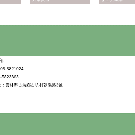
部
5-5821024
5823363
址：雲林縣古坑鄉古坑村朝陽路3號