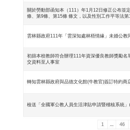
關於勞動部函知本（111）年1月12日修正公布並
條、第9條、第15條 條文，以及性別工作平等法第1
雲林縣政府111年「雲深知處林梧情緣」未婚公
初篩本校教師符合辦理111年資深優良教師獎勵名單
交資料至人事室
轉知雲林縣政府與品德文化館(牛教官)簽訂特約商
檢送「全國軍公教人員生活津貼申請暨稽核系統」(
1
...
46