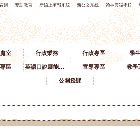
育網
雙語教育
新線上填報系統
新公文系統
翰林雲端學校
處室
行政業務
行政專區
學
專區
英語口說展能專區
宣導專區
教學
公開授課