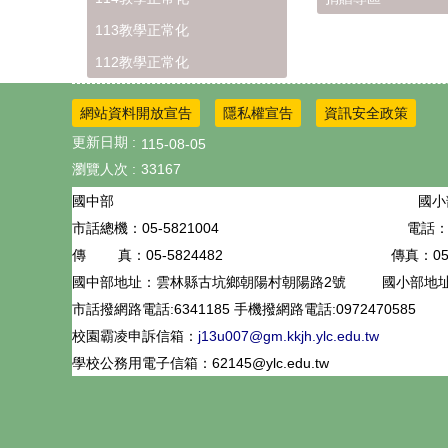
113教學正常化
112教學正常化
網站資料開放宣告
隱私權宣告
資訊安全政策
更新日期
115-08-05
瀏覽人次
33167
國小
國中部
05-5821004
電話：0
市話總機：
05-5824482
傳真：05-
傳 真：
國中部地址：雲林縣古坑鄉朝陽村朝陽路2號
國小部地
市話撥網路電話:6341185 手機撥網路電話:0972470585
校園霸凌申訴信箱：
j13u007@gm.kkjh.ylc.edu.tw
學校公務用電子信箱：62145@ylc.edu.tw