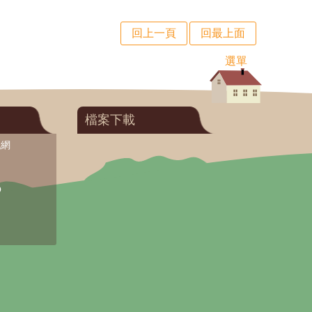
回上一頁
回最上面
選單
檔案下載
訊網
O