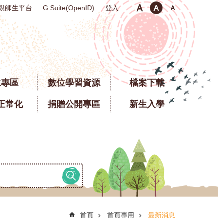
親師生平台
登入
G Suite(OpenID)
生專區
數位學習資源
檔案下載
正常化
捐贈公開專區
新生入學
首頁
首頁專用
最新消息