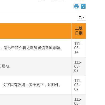
上版
日期
111-
明，請欲申請介聘之教師審慎選填志願。
03-
14
111-
日屆期。
03-
07
111-
(三）文字因有誤繕，爰予更正，如附件。
03-
07
111-
03-