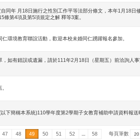
定自同年 月18日施行之性別工作平等法部分條文，本年1月18日
5條第4項及第5項規定之解 釋等3案。
教同仁環境教育聯誼活動，歡迎本校未婚同仁踴躍報名參加。
，如有錯誤或遺漏，請於111年2月18日（星期五）前洽詢人事室
店。
以下簡稱本系統)110學年度第2學期子女教育補助申請資料報送
每頁筆數
47
48
49
50
51
52
...
58