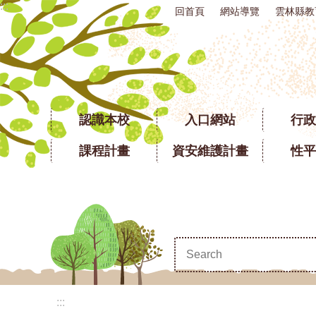
:::
回首頁
網站導覽
雲林縣教
跳到主要內容區塊
認識本校
入口網站
行政
課程計畫
資安維護計畫
性平
:::